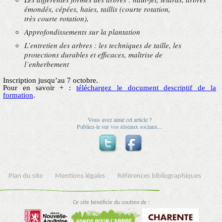
émondés, cépées, haies, taillis (courte rotation,
très courte rotation),
Approfondissements sur la plantation
L’entretien des arbres : les techniques de taille, les
protections durables et efficaces, maîtrise de
l’enherbement
Inscription jusqu’au 7 octobre.
Pour en savoir + :
téléchargez le document descriptif de la
formation
.
Vous avez aimé cet article ?
Publiez-le sur vos réseaux sociaux...
Plan du site
Mentions légales
Références bibliographiques
Ce site bénéficie du soutien de :