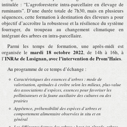
intitulée : “L’agroforesterie intra-parcellaire en élevage de
ruminants”. D’une durée totale de 7h30, mais en plusieurs
séquences, cette formation à destination des éleveurs a pour
objectif d’accroître la robustesse et la résilience du système
fourrager, du troupeau au changement climatique en
intégrant des arbres en intra-parcellaire.
Parmi les temps de formation, une après-midi est
mardi 18 octobre 2022
organisée le
, de 14h à 16h, à
INRAe de Lusignan, avec l’intervention de Prom’Haies
l’
.
Au programme de ce temps d’échange :
Caractéristiques des essences d’arbres : mode de
valorisation, aptitudes à croître selon les milieux, plus-value
des associations d’espèces, essences pour favoriser les
pollinisateurs et la faune auxiliaire des cultures ou des
prairies
Appétence, préhensibilité des espèces d’arbres et
comportement alimentaire observées in situ et en
général
Les différentes formes des arbres : haut-jet, têtards, arbres