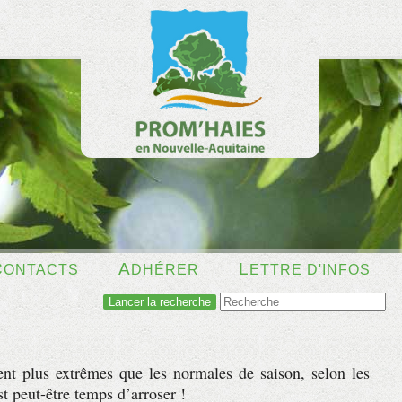
C
A
L
ONTACTS
DHÉRER
ETTRE D'INFOS
ent plus extrêmes que les normales de saison, selon les
st peut-être temps d’arroser !