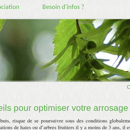
ociation
Besoin d'infos ?
ils pour optimiser votre arrosage
ébuts, risque de se poursuivre sous des conditions globalem
ions de haies ou d’arbres fruitiers il y a moins de 3 ans, il e