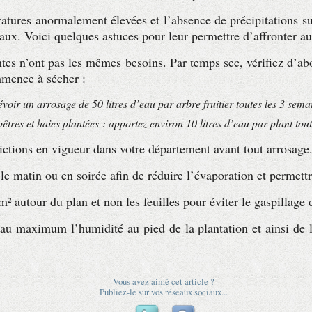
ratures anormalement élevées et l’absence de précipitations s
taux. Voici quelques astuces pour leur permettre d’affronter 
antes n’ont pas les mêmes besoins. Par temps sec, vérifiez d’a
ommence à sécher :
évoir un arrosage de 50 litres d’eau par arbre fruitier toutes les 3 sema
tres et haies plantées : apportez environ 10 litres d’eau par plant tout
rictions en vigueur dans votre département avant tout arrosage
t le matin ou en soirée afin de réduire l’évaporation et permett
1m² autour du plan et non les feuilles pour éviter le gaspillag
 au maximum l’humidité au pied de la plantation et ainsi de l
Vous avez aimé cet article ?
Publiez-le sur vos réseaux sociaux...